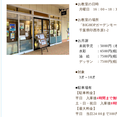
■お教室の日時
月曜日 16：00～18：3
■お教室の場所
「
BIGHOPガーデンモ
千葉県印西市原1-2
■お月謝
未就学児 ：5000円（
水彩 ：6500円(税
油 絵 ：7500円(税
デッサン ：7500円(税
■対象
3才～18才
■
駐車場有
【駐車料金】
平日 入庫後
4時間まで無
土・日・祝日 入庫後
8
【最大料金】
平日 当日24:00まで300