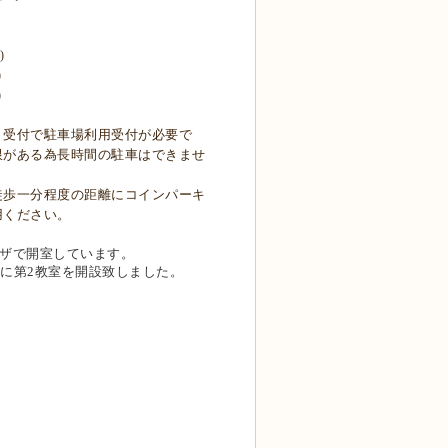
)
)
)
、受付で駐車場利用受付が必要で
限がある為長時間の駐車はできませ
徒歩一分程度の距離にコインパーキ
用ください。
ラザで開室しています。
日に第2教室を開設致しました。