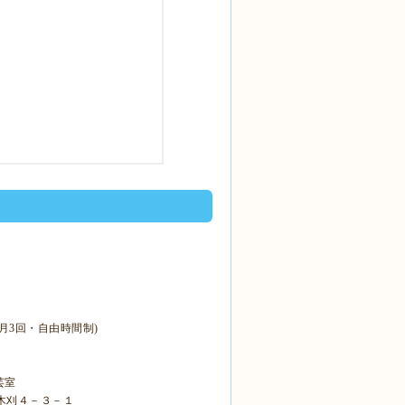
(月3回・自由時間制)
芸室
西市木刈４－３－１