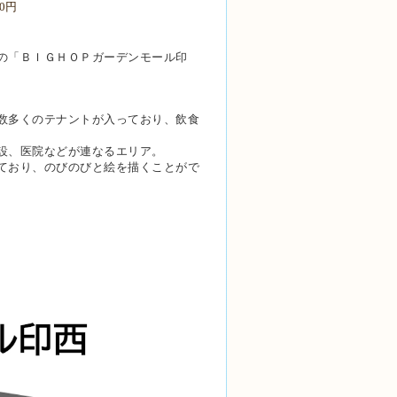
0円
の
「ＢＩＧＨＯＰガーデンモール印
数多くのテナントが入っており、飲食
設、医院などが連なるエリア。
ており、のびのびと絵を描くことがで