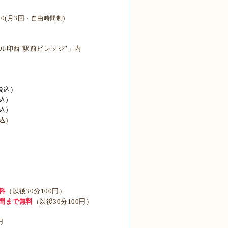
0(月3回
)
・自由時間制
ール印西
"駅前ビレッジ”
」内
税込）
込)
込)
込)
料
（
以後30分100円）
時間まで無料
以後30分100円）
（
円