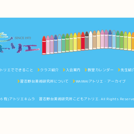
トリエでできること
クラス紹介
入会案内
教室カレンダー
先生紹
習志野台美術研究所について
WAIWAIアトリエ・アーカイブ
26
有)アトリエキムラ 習志野台美術研究所こどもアトリエ
. All Rights Reserv