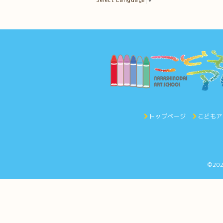
トップページ
こどもア
©20