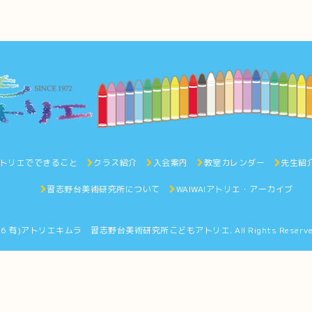
トリエでできること
クラス紹介
入会案内
教室カレンダー
先生紹
習志野台美術研究所について
WAIWAIアトリエ・アーカイブ
26
有)アトリエキムラ 習志野台美術研究所こどもアトリエ
. All Rights Reserv