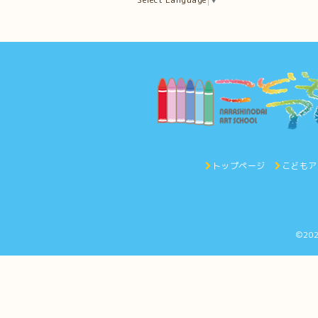
トップページ
こどもア
©20