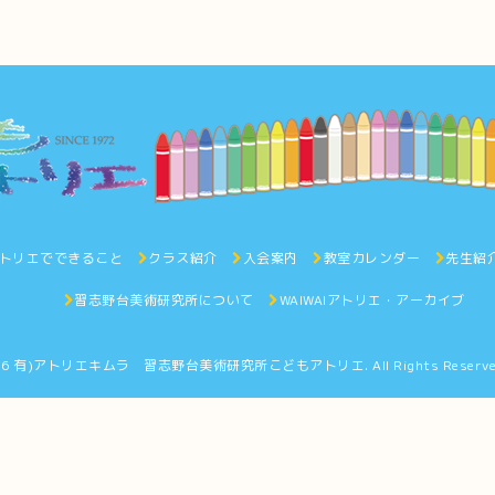
トリエでできること
クラス紹介
入会案内
教室カレンダー
先生紹
習志野台美術研究所について
WAIWAIアトリエ・アーカイブ
26
有)アトリエキムラ 習志野台美術研究所こどもアトリエ
. All Rights Reserv