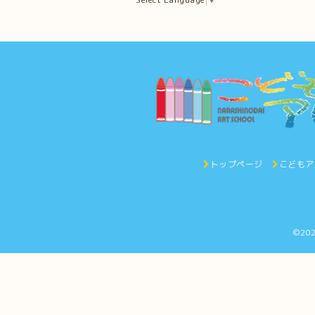
トップページ
こどもア
©20