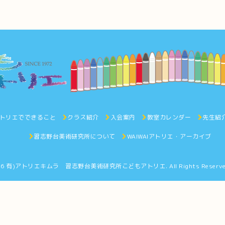
トリエでできること
クラス紹介
入会案内
教室カレンダー
先生紹
習志野台美術研究所について
WAIWAIアトリエ・アーカイブ
26
有)アトリエキムラ 習志野台美術研究所こどもアトリエ
. All Rights Reserv