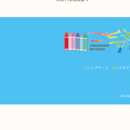
トップページ
こどもア
©20