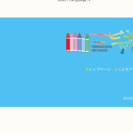
トップページ
こどもア
©20