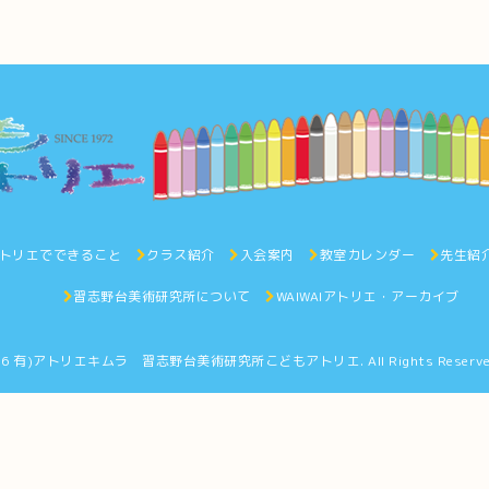
トリエでできること
クラス紹介
入会案内
教室カレンダー
先生紹
習志野台美術研究所について
WAIWAIアトリエ・アーカイブ
26
有)アトリエキムラ 習志野台美術研究所こどもアトリエ
. All Rights Reserv