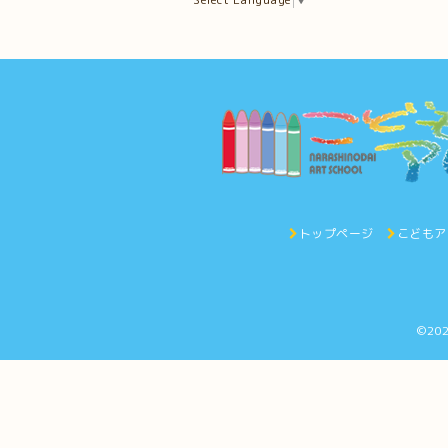
トップページ
こどもア
©20