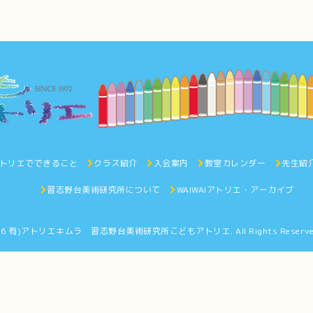
トリエでできること
クラス紹介
入会案内
教室カレンダー
先生紹
習志野台美術研究所について
WAIWAIアトリエ・アーカイブ
26
有)アトリエキムラ 習志野台美術研究所こどもアトリエ
. All Rights Reserv