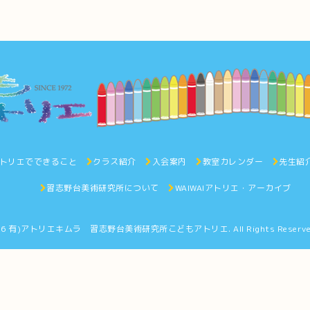
トリエでできること
クラス紹介
入会案内
教室カレンダー
先生紹
習志野台美術研究所について
WAIWAIアトリエ・アーカイブ
26
有)アトリエキムラ 習志野台美術研究所こどもアトリエ
. All Rights Reserv