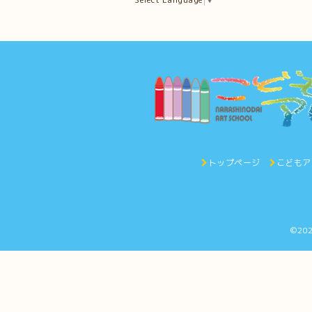
トップページ
こどもア
©20