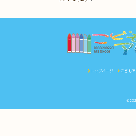
トップページ
こどもア
©20