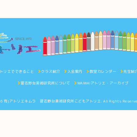
トリエでできること
クラス紹介
入会案内
教室カレンダー
先生紹
習志野台美術研究所について
WAIWAIアトリエ・アーカイブ
26
有)アトリエキムラ 習志野台美術研究所こどもアトリエ
. All Rights Reserv